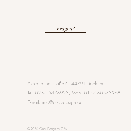
Fragen?
Alexandrinenstraße 6, 44791 Bochum
Tel. 0234 5478993, Mob. 0157 80573968
E-mail:
info@oikosdesign.de
© 2025 Oikos Design by G.M.