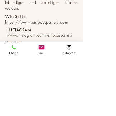
lebendigen und vielseitigen Effekten
werden.
WEBSEITE
https://www.embosspanels.com
INSTAGRAM
www.instagram.com/embosspanels
WOHER
Italien
Phone
Email
Instagram
KATALOGE
IN
KONTAKT
BLEIBEN